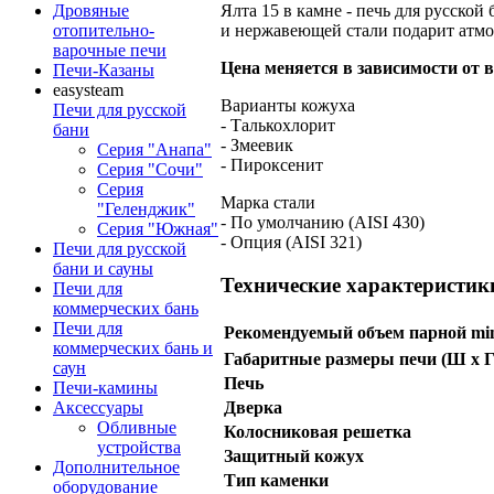
Дровяные
Ялта 15 в камне - печь для русско
отопительно-
и нержавеющей стали подарит атмос
варочные печи
Цена меняется в зависимости от
Печи-Казаны
easysteam
Варианты кожуха
Печи для русской
- Талькохлорит
бани
- Змеевик
Серия "Анапа"
- Пироксенит
Серия "Сочи"
Серия
Марка стали
"Геленджик"
- По умолчанию (AISI 430)
Серия "Южная"
- Опция (AISI 321)
Печи для русской
бани и сауны
Технические характеристик
Печи для
коммерческих бань
Печи для
Рекомендуемый объем парной mi
коммерческих бань и
Габаритные размеры печи (Ш х Г
саун
Печь
Печи-камины
Аксессуары
Дверка
Обливные
Колосниковая решетка
устройства
Защитный кожух
Дополнительное
Тип каменки
оборудование