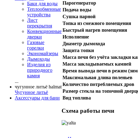
Парогенератор
Баки для воды
Теплообменные
Подача воды
устройства
Сушка парной
Лист
Топка из смежного помещения
перекрытия
Быстрый нагрев помещения
Конвекционные
дверки
Исполнение
Газовые
Диаметр дымохода
горелки
Защита топки
Экономайзеры
Масса печи без учёта закладки к
Дымоходы
Масса закладываемых камней
Изделия из
природного
Время вывода печи в режим (зима
камня
Максимальная длина поленьев
...
Количество потребляемых дров
чугунное литьё halmat
Размер стекла на топочной дверц
Чугунное литьё
Аксессуары для бани
Вид топлива
Схема работы печи