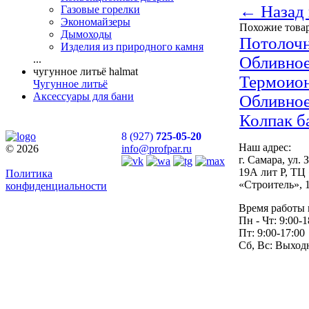
← Назад 
Газовые горелки
Экономайзеры
Похожие това
Дымоходы
Потолочн
Изделия из природного камня
...
Обливно
чугунное литьё halmat
Термоио
Чугунное литьё
Аксессуары для бани
Обливно
Колпак б
8 (927)
725-05-20
Наш адрес:
© 2026
info@profpar.ru
г. Самара, ул.
19А лит Р, ТЦ
Политика
«Строитель», 
конфиденциальности
Время работы 
Пн - Чт: 9:00-1
Пт: 9:00-17:00
Сб, Вс: Выход