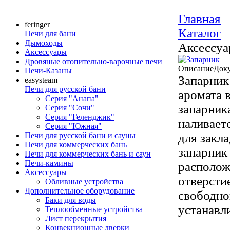
Главная
feringer
Каталог
Печи для бани
Дымоходы
Аксессу
Аксессуары
Дровяные отопительно-варочные печи
Описание
Док
Печи-Казаны
Запарник
easysteam
Печи для русской бани
аромата 
Серия "Анапа"
запарник
Серия "Сочи"
Серия "Геленджик"
наливаетс
Серия "Южная"
Печи для русской бани и сауны
для закла
Печи для коммерческих бань
запарник
Печи для коммерческих бань и саун
Печи-камины
располож
Аксессуары
отверсти
Обливные устройства
Дополнительное оборудование
свободно
Баки для воды
устанавл
Теплообменные устройства
Лист перекрытия
Конвекционные дверки