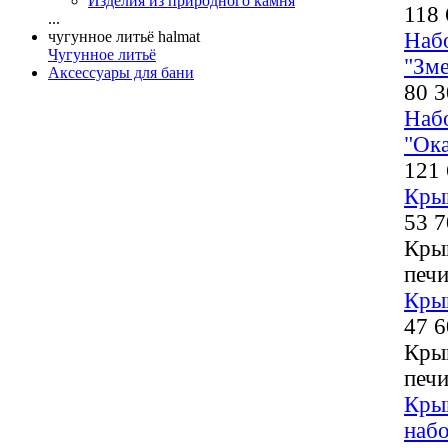
Изделия из природного камня
118 
...
чугунное литьё halmat
Наб
Чугунное литьё
"Зм
Аксессуары для бани
80 3
Наб
"Ок
121 
Кры
53 7
Кры
печи
Кры
47 6
Кры
печи
Кры
наб