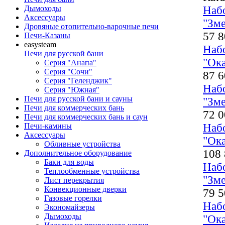
Дымоходы
Наб
Аксессуары
"Зм
Дровяные отопительно-варочные печи
57 8
Печи-Казаны
easysteam
Наб
Печи для русской бани
"Ок
Серия "Анапа"
Серия "Сочи"
87 6
Серия "Геленджик"
Наб
Серия "Южная"
Печи для русской бани и сауны
"Зм
Печи для коммерческих бань
72 0
Печи для коммерческих бань и саун
Печи-камины
Наб
Аксессуары
"Ок
Обливные устройства
108 
Дополнительное оборудование
Баки для воды
Наб
Теплообменные устройства
"Зм
Лист перекрытия
Конвекционные дверки
79 5
Газовые горелки
Наб
Экономайзеры
Дымоходы
"Ок